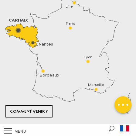
Lille
CARHAIX
Paris
Nantes
Lyon
Description
Bordeaux
Marseille
Prestations
Contacter par
email
COMMENT VENIR ?
Mentions Légales
PLAN DU SITE
MENU
Recherch