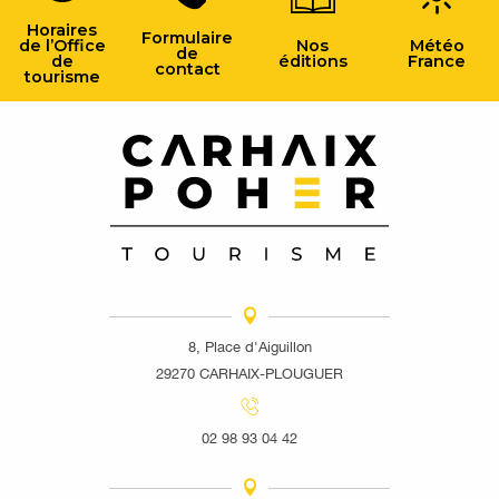
Horaires
Formulaire
de l’Office
Nos
Météo
de
de
éditions
France
contact
tourisme
8, Place d'Aiguillon
29270 CARHAIX-PLOUGUER
02 98 93 04 42