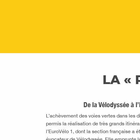
LA « 
De la Vélodyssée à l
L’achèvement des voies vertes dans les d
permis la réalisation de très grands itinér
l’EuroVélo 1, dont la section française a 
évocateur de Vélodyssée. Elle emprunte l