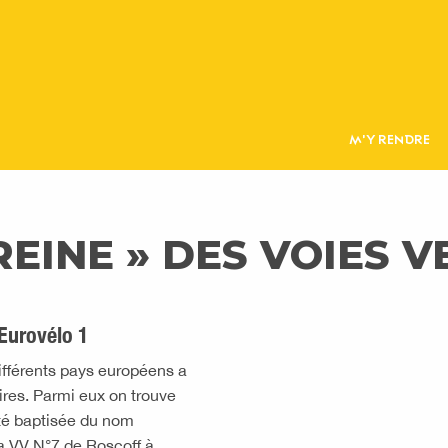
M'Y RENDRE
REINE » DES VOIES 
’Eurovélo 1
ifférents pays européens a
aires. Parmi eux on trouve
été baptisée du nom
a VV N°7 de Roscoff à