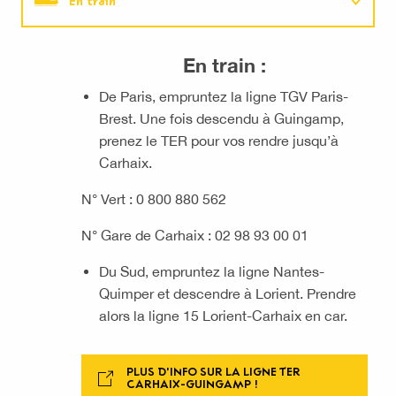
En train
En car
En train :
De Paris, empruntez la ligne TGV Paris-
Transports Vélo
Brest. Une fois descendu à Guingamp,
prenez le TER pour vos rendre jusqu’à
En voiture
Carhaix.
N° Vert : 0 800 880 562
En bateau
N° Gare de Carhaix : 02 98 93 00 01
En avion
Du Sud, empruntez la ligne Nantes-
Quimper et descendre à Lorient. Prendre
alors la ligne 15 Lorient-Carhaix en car.
PLUS D'INFO SUR LA LIGNE TER
CARHAIX-GUINGAMP !