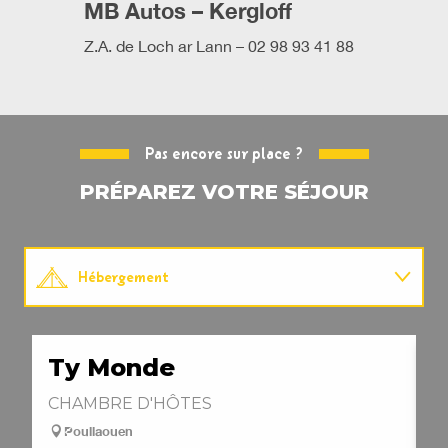
MB Autos – Kergloff
Z.A. de Loch ar Lann – 02 98 93 41 88
Pas encore sur place ?
PRÉPAREZ VOTRE SÉJOUR
Hébergement
Restauration
Ty Monde
G
Patrimoine
CHAMBRE D'HÔTES
M
Poullaouen