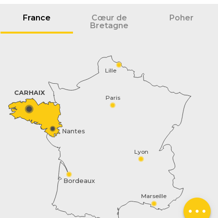
France
Cœur de
Poher
Bretagne
Lille
CARHAIX
Paris
Nantes
Lyon
Description
Prestations
Bordeaux
Contacter par
Marseille
email