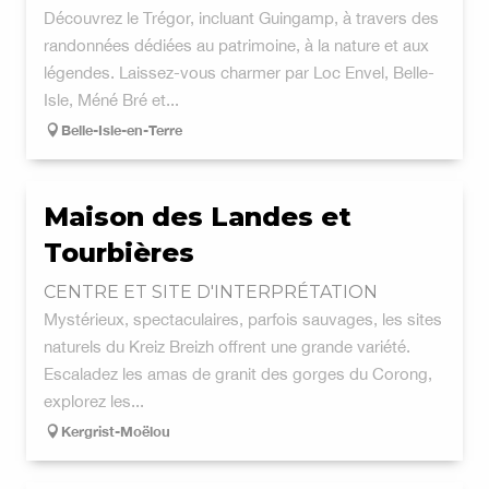
Découvrez le Trégor, incluant Guingamp, à travers des
randonnées dédiées au patrimoine, à la nature et aux
légendes. Laissez-vous charmer par Loc Envel, Belle-
Isle, Méné Bré et...
Belle-Isle-en-Terre
Maison des Landes et
Tourbières
CENTRE ET SITE D'INTERPRÉTATION
Mystérieux, spectaculaires, parfois sauvages, les sites
naturels du Kreiz Breizh offrent une grande variété.
Escaladez les amas de granit des gorges du Corong,
explorez les...
Kergrist-Moëlou