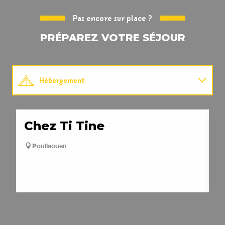
Pas encore sur place ?
PRÉPAREZ VOTRE SÉJOUR
Hébergement
Restauration
Chez Ti Tine
T
Activités
Poullaouen
Manifestations
Pratique