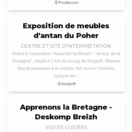
Poullaouen
Exposition de meubles
d'antan du Poher
CENTRE ET SITE D'INTERPRÉTATION
Grâce à l'exposition "Karantez ha Breizh", "amour de la
Bretagne", située à 2 km du bourg de Kergloff, Maryse
Raoult paysanne à la retraite, fait revivre l’intérieur
typique de...
Kergloff
Apprenons la Bretagne -
Deskomp Breizh
VISITES GUIDÉES