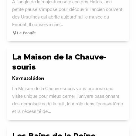
Á l’angle de la majestueuse place des Halles, une
petite pause s’impose pour découvrir l’ancien couvent
des Ursulines qui abrite aujourd’hui le musée du
Faouët. Il conserve une...
Le Faouët
La Maison de la Chauve-
souris
Kernascléden
La Maison de la Chauve-souris vous propose une
visite unique pour mieux cerner l’univers passionnant
des demoiselles de la nuit, leur rôle dans l’écosystème
et la nécessité de...
Les Bains de la Reine