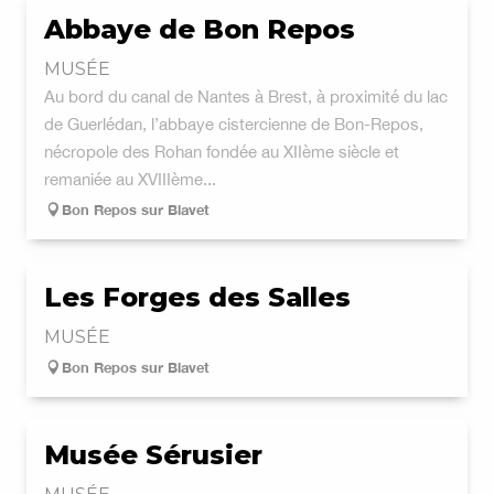
Abbaye de Bon Repos
MUSÉE
Au bord du canal de Nantes à Brest, à proximité du lac
de Guerlédan, l’abbaye cistercienne de Bon-Repos,
nécropole des Rohan fondée au XIIème siècle et
remaniée au XVIIIème...
Bon Repos sur Blavet
Les Forges des Salles
MUSÉE
Bon Repos sur Blavet
Musée Sérusier