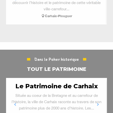
découvrir l’histoire et le patrimoine de cette véritable
ville-carrefour...
é
Carhaix-Plouguer
Dans le Poher historique
TOUT LE PATRIMOINE
Le Patrimoine de Carhaix
Située au coeur de la Bretagne et au carrefour de
l’histoire, la ville de Carhaix raconte au travers de son
patrimoine plus de 2000 ans d’histoire. Les...