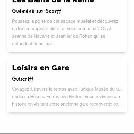
Guéméné-sur-Scorff
Poussez la porte de cet espace muséal et découvrez
ce lieu imprégné d’histoire! Vous entendez ? C’est
Jeanne de Navarre et Jean Ier de Rohan qui se
détendent dans leur...
Loisirs en Gare
Guiscriff
Voyagez à travers le temps avec l’unique Musée du rail
dédié au Réseau Ferroviaire Breton. Vous revivrez son
histoire en visitant cette ancienne gare reconvertie en...