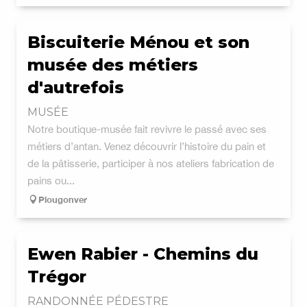
Biscuiterie Ménou et son
musée des métiers
d'autrefois
MUSÉE
Notre boutique-musée fait revivre le passé avec ses
métiers d’antan. Venez découvrir l’histoire du pain et
de la pâtisserie, participer à nos ateliers fabrication de
pains ou...
Plougonver
Ewen Rabier - Chemins du
Trégor
RANDONNÉE PÉDESTRE