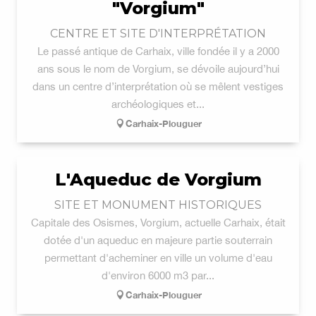
"Vorgium"
CENTRE ET SITE D'INTERPRÉTATION
Le passé antique de Carhaix, ville fondée il y a 2000
ans sous le nom de Vorgium, se dévoile aujourd’hui
dans un centre d’interprétation où se mêlent vestiges
archéologiques et...
Carhaix-Plouguer
L'Aqueduc de Vorgium
SITE ET MONUMENT HISTORIQUES
Capitale des Osismes, Vorgium, actuelle Carhaix, était
dotée d'un aqueduc en majeure partie souterrain
permettant d'acheminer en ville un volume d'eau
d'environ 6000 m3 par...
Carhaix-Plouguer