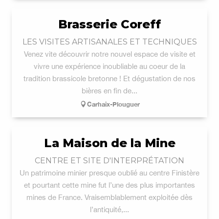
Brasserie Coreff
LES VISITES ARTISANALES ET TECHNIQUES
Venez vite découvrir notre nouvel espace de visite et
vivre une expérience inoubliable au coeur de la
tradition brassicole bretonne ! Et dégustation de nos
bières en fin de...
Carhaix-Plouguer
La Maison de la Mine
CENTRE ET SITE D'INTERPRÉTATION
Un patrimoine minier presque oublié au centre Finistère
et pourtant cette mine fut l’une des plus importantes
mines de France. Vraisemblablement exploitée dès
l’antiquité,...