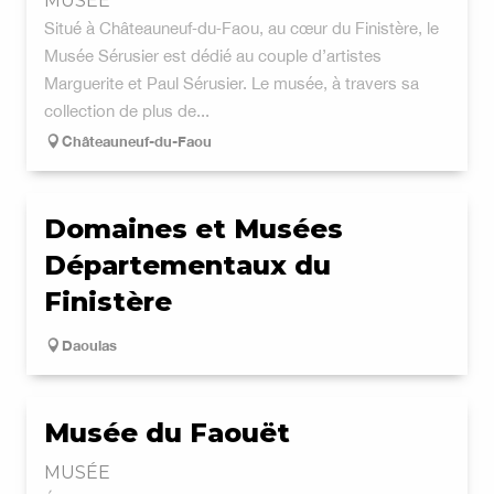
MUSÉE
Situé à Châteauneuf‑du‑Faou, au cœur du Finistère, le
Musée Sérusier est dédié au couple d’artistes
Marguerite et Paul Sérusier. Le musée, à travers sa
collection de plus de...
Châteauneuf-du-Faou
Domaines et Musées
Départementaux du
Finistère
Daoulas
Musée du Faouët
MUSÉE