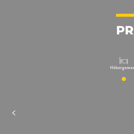
PR
Hébergeme
Le Gîte de Botcoadic
GÎTE DE GROUPE
Trébrivan