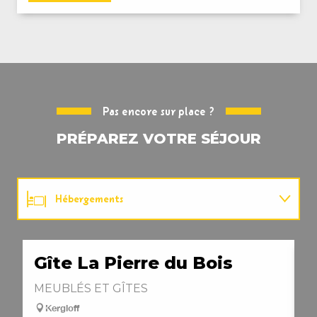
Pas encore sur place ?
PRÉPAREZ VOTRE SÉJOUR
Hébergements
Patrimoine
Gîte La Pierre du Bois
T
Loisirs
MEUBLÉS ET GÎTES
M
Kergloff