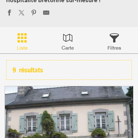
hospitalité bretonne sur-mesure !
Liste
Carte
Filtres
9
résultats