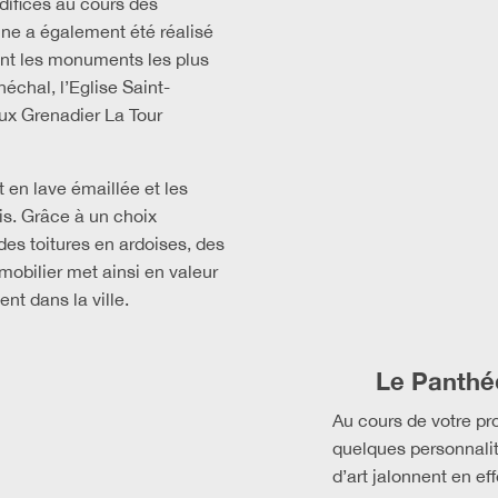
difices au cours des
ine a également été réalisé
vant les monuments les plus
échal, l’Eglise Saint-
eux Grenadier La Tour
t en lave émaillée et les
ais. Grâce à un choix
es toitures en ardoises, des
mobilier met ainsi en valeur
nt dans la ville.
Le Panthé
Au cours de votre p
quelques personnali
d’art jalonnent en eff