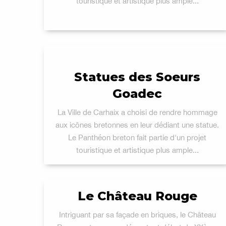
touristique et artistique plus ample...
Statues des Soeurs
Goadec
La Ville de Carhaix a choisi de rendre hommage
aux icônes bretonnes en leur dédiant une statue.
Le Panthéon breton fait partie d'un projet
touristique et artistique plus ample...
Le Château Rouge
Intriguant par sa façade en briques, le Château