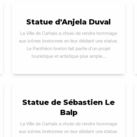
Statue d'Anjela Duval
La Ville de Carhaix a choisi de rendre hommage
aux icônes bretonnes en leur dédiant une statue.
Le Panthéon breton fait partie d'un projet
touristique et artistique plus ample...
Statue de Sébastien Le
Balp
La Ville de Carhaix a choisi de rendre hommage
aux icônes bretonnes en leur dédiant une statue.