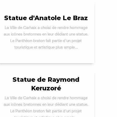
Statue d'Anatole Le Braz
La Ville de Carhaix a choisi de rendre hommage
aux icônes bretonnes en leur dédiant une statue.
Le Panthéon breton fait partie d'un projet
touristique et artistique plus ample...
Statue de Raymond
Keruzoré
La Ville de Carhaix a choisi de rendre hommage
aux icônes bretonnes en leur dédiant une statue.
Le Panthéon breton fait partie d'un projet