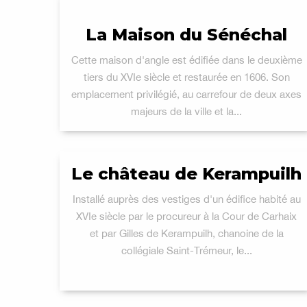
La Maison du Sénéchal
Cette maison d'angle est édifiée dans le deuxième
tiers du XVIe siècle et restaurée en 1606. Son
emplacement privilégié, au carrefour de deux axes
majeurs de la ville et la...
Le château de Kerampuilh
Installé auprès des vestiges d'un édifice habité au
XVIe siècle par le procureur à la Cour de Carhaix
et par Gilles de Kerampuilh, chanoine de la
collégiale Saint-Trémeur, le...