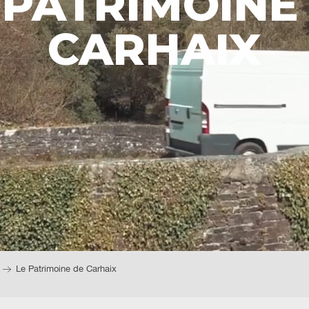
 PATRIMOINE
CARHAIX
Le Patrimoine de Carhaix