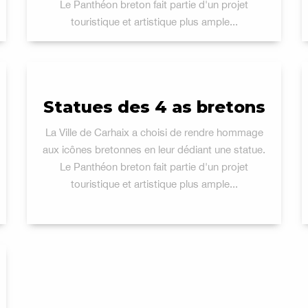
Le Panthéon breton fait partie d'un projet
touristique et artistique plus ample...
Statues des 4 as bretons
La Ville de Carhaix a choisi de rendre hommage
aux icônes bretonnes en leur dédiant une statue.
Le Panthéon breton fait partie d'un projet
touristique et artistique plus ample...