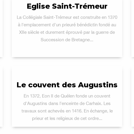
Eglise Saint-Trémeur
La Collégiale Saint-Trémeur est construite en 1370
à l'emplacement d'un prieuré bénédictin fondé au
XIIe siècle et durement éprouvé par la guerre de
Succession de Bretagne...
Le couvent des Augustins
En 1372, Eon II de Quélen fonde un couvent
d'Augustins dans l'enceinte de Carhaix. Les
travaux sont achevés en 1416. En échange, le
prieur et les religieux de cet ordre...