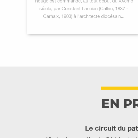
Rouge est commandé, au tout début du XXème
siècle, par Constant Lancien (Callac, 1837 -
Carhaix, 1903) à l'architecte diocésain...
EN P
Le circuit du pa