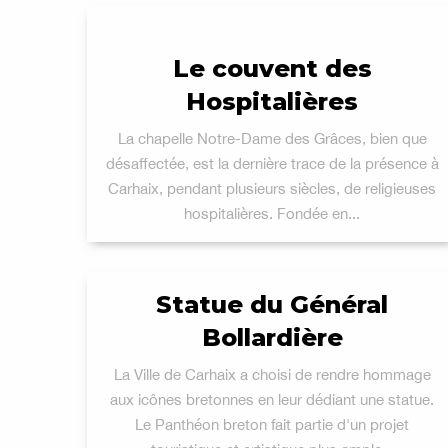
Le couvent des
Hospitalières
La chapelle Notre-Dame des Grâces, bien que
désaffectée, est la dernière trace de la présence à
Carhaix, pendant plusieurs siècles, de religieuses
hospitalières. Fondée en...
Statue du Général
Bollardière
La Ville de Carhaix a choisi de rendre hommage
aux icônes bretonnes en leur dédiant une statue.
Le Panthéon breton fait partie d'un projet