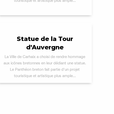
touristique et artistique plus ample...
Statue de la Tour
d'Auvergne
La Ville de Carhaix a choisi de rendre hommage
aux icônes bretonnes en leur dédiant une statue.
Le Panthéon breton fait partie d'un projet
touristique et artistique plus ample...