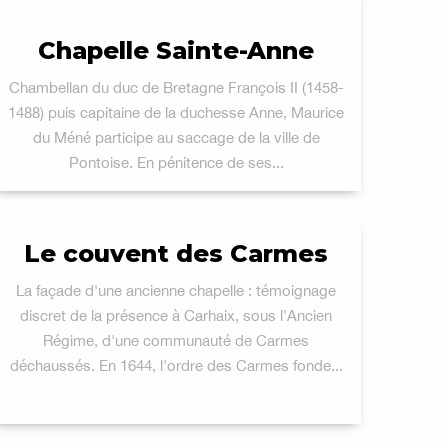
Chapelle Sainte-Anne
Chambellan du duc de Bretagne François II (1458-
1488) puis capitaine de la duchesse Anne, Maurice
du Méné participe au saccage de la ville de
Pontoise. En pénitence de ses...
Le couvent des Carmes
La façade d'une ancienne chapelle : témoignage
discret de la présence à Carhaix, sous l'Ancien
Régime, d'une communauté de Carmes
déchaussés. En 1644, l'ordre des Carmes fonde...