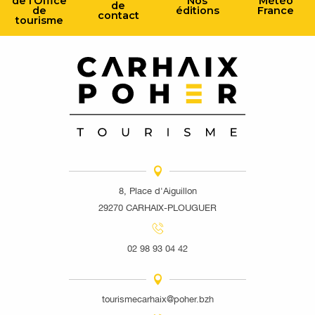
de l’Office
Nos
Météo
de
de
éditions
France
contact
tourisme
8, Place d'Aiguillon
29270 CARHAIX-PLOUGUER
02 98 93 04 42
tourismecarhaix@poher.bzh