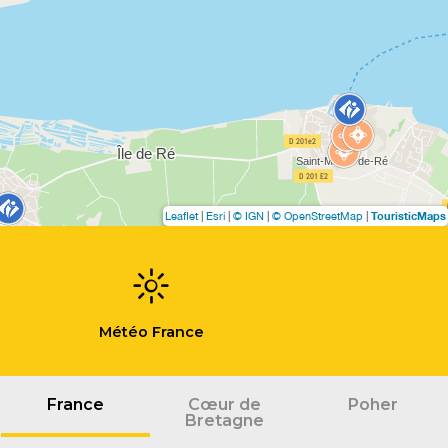
TouristicMaps
Leaflet
|
Esri
|
© IGN
|
© OpenStreetMap
|
Météo France
France
Cœur de
Poher
Bretagne