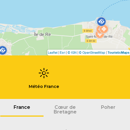
TouristicMaps
Leaflet
|
Esri
|
© IGN
|
© OpenStreetMap
|
Météo France
France
Cœur de
Poher
Bretagne