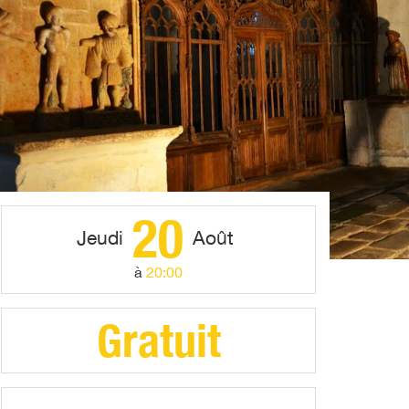
20
Jeudi
Août
à
20:00
Gratuit