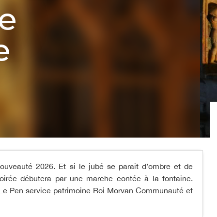
e
e
uveauté 2026. Et si le jubé se parait d’ombre et de
oirée débutera par une marche contée à la fontaine.
 Le Pen service patrimoine Roi Morvan Communauté et