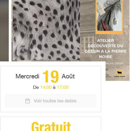
19
Mercredi
Août
De
14:00
à
17:00
Voir toutes les dates
Gratuit