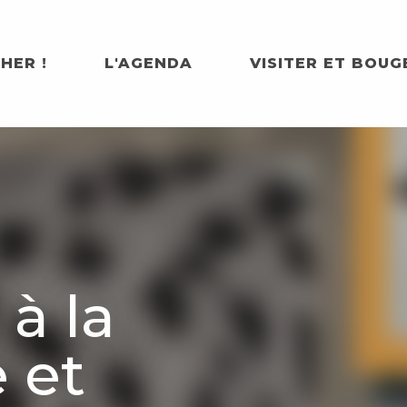
HER !
L'AGENDA
VISITER ET BOUG
 à la
e et