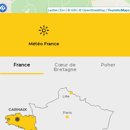
TouristicMaps
Leaflet
|
Esri
|
© IGN
|
© OpenStreetMap
|
Météo France
France
Cœur de
Poher
Bretagne
Lille
CARHAIX
Paris