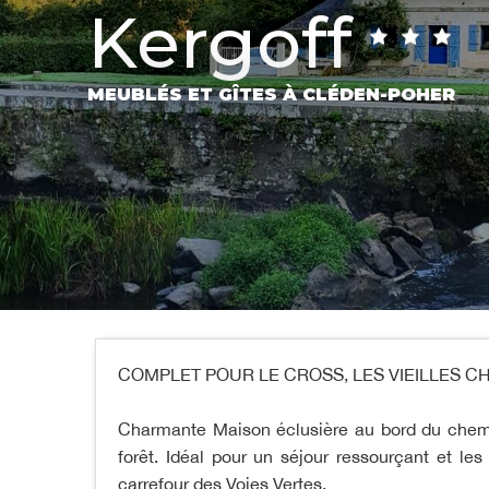
Kergoff
MEUBLÉS ET GÎTES
À CLÉDEN-POHER
COMPLET POUR LE CROSS, LES VIEILLES C
Charmante Maison éclusière au bord du chemi
forêt. Idéal pour un séjour ressourçant et le
carrefour des Voies Vertes.