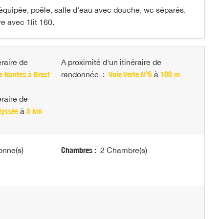
 équipée, poêle, salle d'eau avec douche, wc séparés.
e avec 1lit 160.
éraire de
A proximité d'un itinéraire de
e Nantes à Brest
randonnée
:
Voie Verte N°6
à
100 m
éraire de
dyssée
à
5 km
onne(s)
Chambres :
2 Chambre(s)