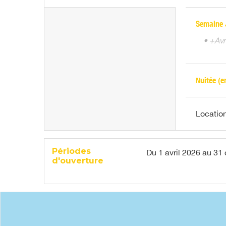
Semaine 
• +Avr
Nuitée (e
Locatio
Périodes
Du
1 avril 2026
au
31 
d'ouverture