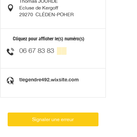
Thomas JOURDE
Ecluse de Kergoff
29270
CLÉDEN-POHER
Cliquez pour afficher le(s) numéro(s)
06 67 83 83
▒▒
tlegendre492.wixsite.com
Signaler une erreur