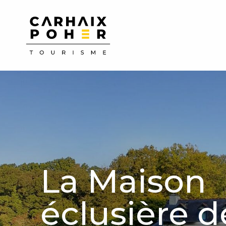
Aller
au
contenu
principal
La Maison
éclusière d