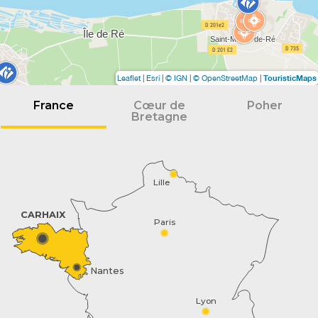
TouristicMaps
Leaflet
|
Esri
|
© IGN
|
© OpenStreetMap
|
France
Cœur de
Poher
Bretagne
Lille
CARHAIX
Paris
Nantes
Lyon