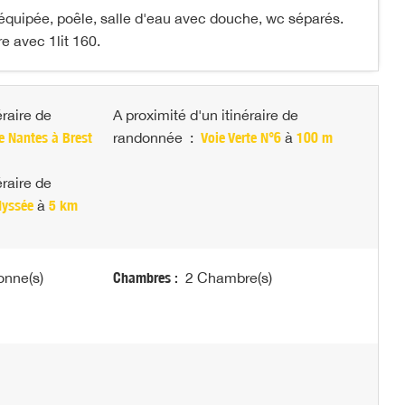
 équipée, poêle, salle d'eau avec douche, wc séparés.
e avec 1lit 160.
éraire de
A proximité d'un itinéraire de
e Nantes à Brest
randonnée
:
Voie Verte N°6
à
100 m
éraire de
dyssée
à
5 km
onne(s)
Chambres :
2 Chambre(s)