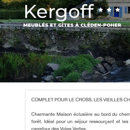
Kergoff
MEUBLÉS ET GÎTES
À CLÉDEN-POHER
COMPLET POUR LE CROSS, LES VIEILLES C
Charmante Maison éclusière au bord du chemi
forêt. Idéal pour un séjour ressourçant et le
carrefour des Voies Vertes.