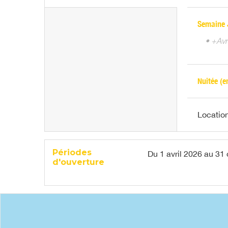
Semaine 
• +Avr
Nuitée (e
Locatio
Périodes
Du
1 avril 2026
au
31 
d'ouverture