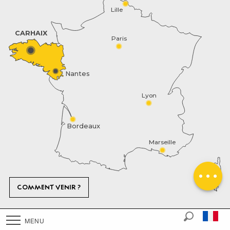
Lille
CARHAIX
Paris
Nantes
Lyon
Description
Bordeaux
Tarifs
Marseille
Horaires
Contacter par
email
COMMENT VENIR ?
Mentions Légales
PLAN DU SITE
MENU
Recherch