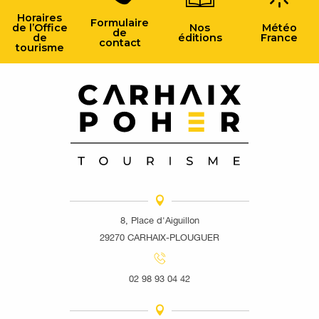
Horaires
Formulaire
de l’Office
Nos
Météo
de
de
éditions
France
contact
tourisme
8, Place d'Aiguillon
29270 CARHAIX-PLOUGUER
02 98 93 04 42