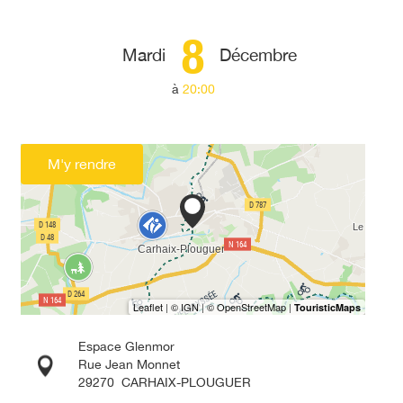
8
Mardi
Décembre
à
20:00
M'y rendre
Espace Glenmor
Rue Jean Monnet
29270
CARHAIX-PLOUGUER