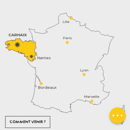
Lille
CARHAIX
Paris
Nantes
Description
Lyon
Prestations
Bordeaux
Tarifs
Marseille
Disponibilités
Contacter par
email
COMMENT VENIR ?