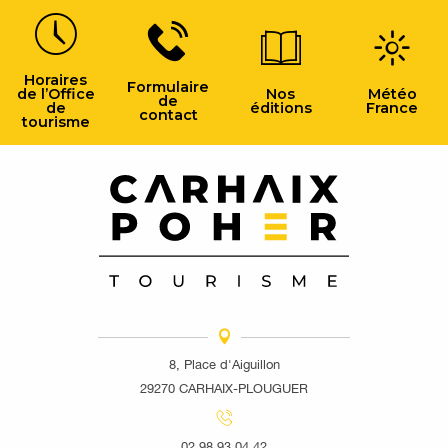
Horaires
Formulaire
de l’Office
Nos
Météo
de
de
éditions
France
contact
tourisme
8, Place d'Aiguillon
29270 CARHAIX-PLOUGUER
02 98 93 04 42