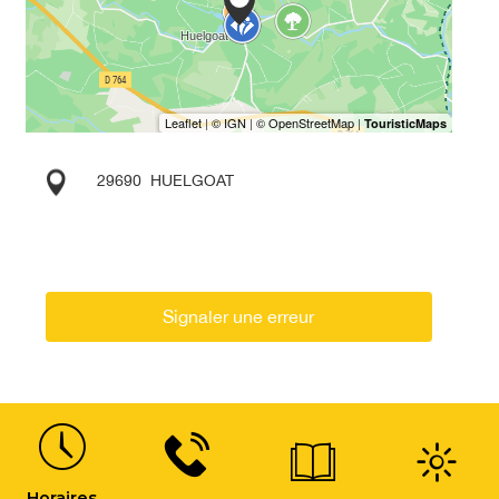
29690
HUELGOAT
Signaler une erreur
Horaires