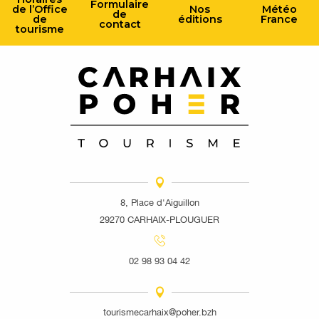
Formulaire
de l’Office
Nos
Météo
de
de
éditions
France
contact
tourisme
8, Place d'Aiguillon
29270 CARHAIX-PLOUGUER
02 98 93 04 42
tourismecarhaix@poher.bzh