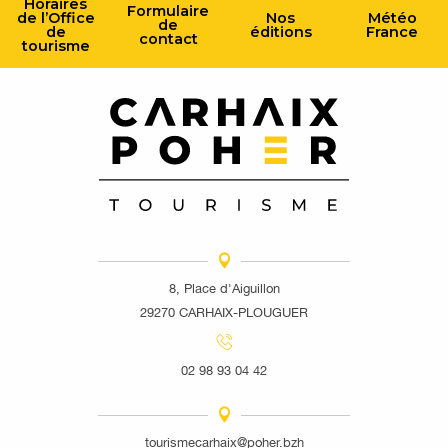
Horaires
Formulaire
de l’Office
Nos
Météo
de
de
éditions
France
contact
tourisme
8, Place d'Aiguillon
29270 CARHAIX-PLOUGUER
02 98 93 04 42
tourismecarhaix@poher.bzh