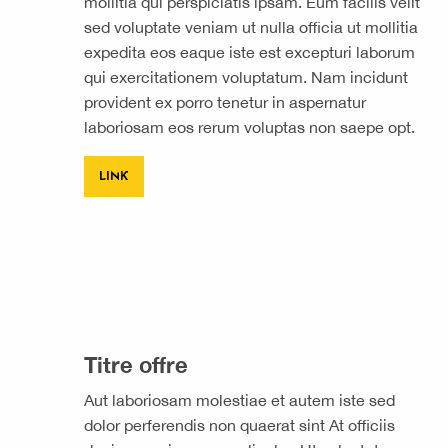
mollitia qui perspiciatis ipsam. Eum facilis velit
sed voluptate veniam ut nulla officia ut mollitia
expedita eos eaque iste est excepturi laborum
qui exercitationem voluptatum. Nam incidunt
provident ex porro tenetur in aspernatur
laboriosam eos rerum voluptas non saepe opt.
LINK
Titre offre
Aut laboriosam molestiae et autem iste sed
dolor perferendis non quaerat sint At officiis