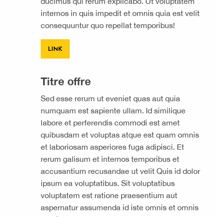
ducimus qui rerum explicabo. Ut voluptatem
internos in quis impedit et omnis quia est velit
consequuntur quo repellat temporibus!
LINK
Titre offre
Sed esse rerum ut eveniet quas aut quia
numquam est sapiente ullam. Id similique
labore et perferendis commodi est amet
quibusdam et voluptas atque est quam omnis
et laboriosam asperiores fuga adipisci. Et
rerum galisum et internos temporibus et
accusantium recusandae ut velit Quis id dolor
ipsum ea voluptatibus. Sit voluptatibus
voluptatem est ratione praesentium aut
aspernatur assumenda id iste omnis et omnis