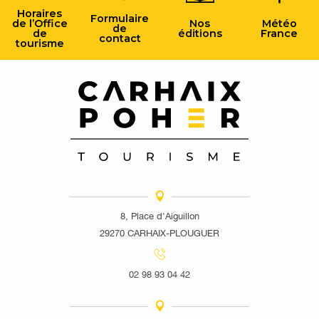
Horaires
Formulaire
de l’Office
Nos
Météo
de
de
éditions
France
contact
tourisme
8, Place d'Aiguillon
29270 CARHAIX-PLOUGUER
02 98 93 04 42