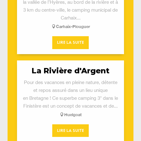
la vallée de l’Hyères, au bord de la rivière et à
3 km du centre-ville, le camping municipal de
Carhaix...
Carhaix-Plouguer
LIRE LA SUITE
La Rivière d'Argent
Pour des vacances en pleine nature, détente
et repos assuré dans un lieu unique
en Bretagne ! Ce superbe camping 3* dans le
Finistère est un concept de vacances et de...
Huelgoat
LIRE LA SUITE