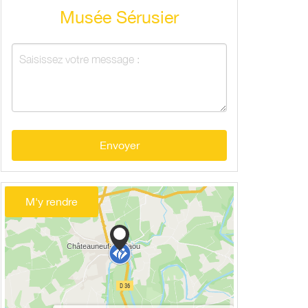
Musée Sérusier
Envoyer
M'y rendre