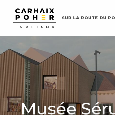
Aller
au
contenu
SUR LA ROUTE DU PO
principal
Musée Séru