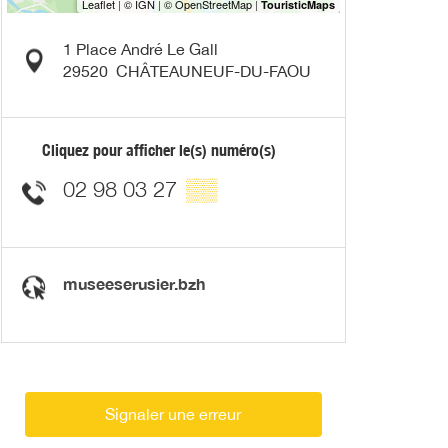
1 Place André Le Gall
29520
CHÂTEAUNEUF-DU-FAOU
Cliquez pour afficher le(s) numéro(s)
02 98 03 27
▒▒
museeserusier.bzh
Signaler une erreur