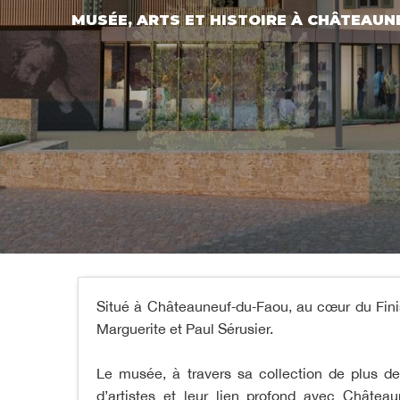
MUSÉE,
ARTS ET HISTOIRE
À CHÂTEAUN
Situé à Châteauneuf‑du‑Faou, au cœur du Finis
Marguerite et Paul Sérusier.
Le musée, à travers sa collection de plus d
d’artistes et leur lien profond avec Château