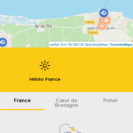
TouristicMaps
Leaflet
|
Esri
|
© IGN
|
© OpenStreetMap
|
Météo France
France
Cœur de
Poher
Bretagne
Lille