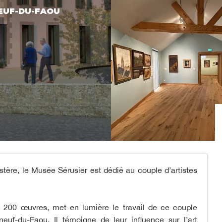
EUF-DU-FAOU
tère, le Musée Sérusier est dédié au couple d’artistes
e 200 œuvres, met en lumière le travail de ce couple
neuf-du-Faou. Il témoigne de leur influence sur l’art