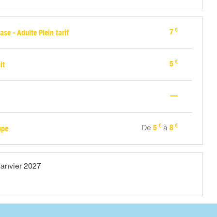
€
7
ase - Adulte Plein tarif
€
5
it
—
€
€
De
5
à
8
upe
janvier 2027