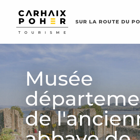
Aller
au
contenu
SUR LA ROUTE DU PO
principal
Musée
départeme
de l'ancie
abbaye de