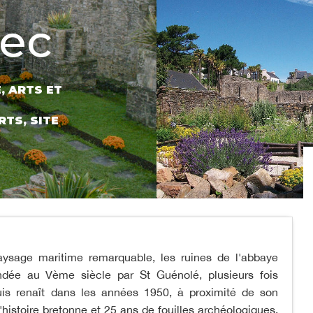
ec
É,
ARTS ET
RTS,
SITE
aysage maritime remarquable, les ruines de l'abbaye
ondée au Vème siècle par St Guénolé, plusieurs fois
 puis renaît dans les années 1950, à proximité de son
histoire bretonne et 25 ans de fouilles archéologiques.