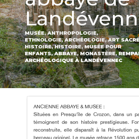
Landévenn
MUSÉE,
ANTHROPOLOGIE,
ETHNOLOGIE,
ARCHÉOLOGIE,
ART SACR
HISTOIRE,
HISTOIRE,
MUSÉE POUR
ENFANTS,
ABBAYE,
MONASTÈRE,
REMPA
ARCHÉOLOGIQUE
À LANDÉVENNEC
ANCIENNE ABBAYE & MUSEE :
Situées en Presqu'île de Crozon, dans un p
témoignent de son histoire prestigieuse. F
reconstruite, elle disparaît à la Révolution
berceau originel. Le musée retrace 1500 ans d'