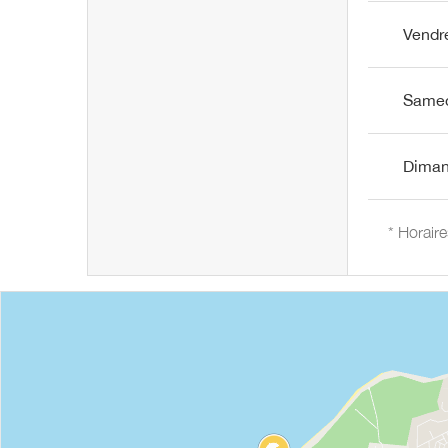
Vendr
Same
Dima
* Horair