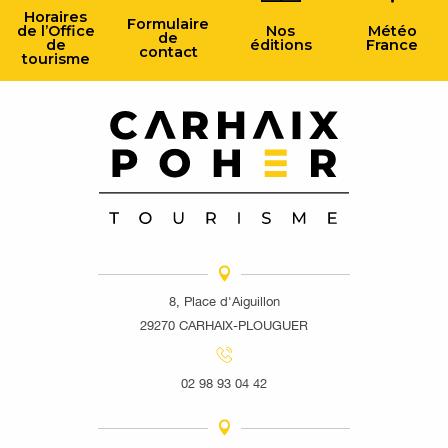
Horaires
Formulaire
de l’Office
Nos
Météo
de
de
éditions
France
contact
tourisme
8, Place d'Aiguillon
29270 CARHAIX-PLOUGUER
02 98 93 04 42