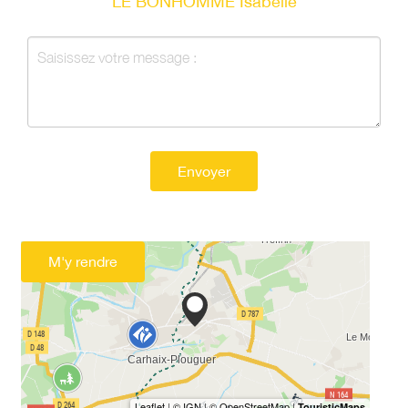
LE BONHOMME Isabelle
Envoyer
M'y rendre