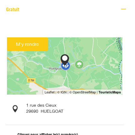
—
Gratuit
M'y rendre
1 rue des Cieux
29690
HUELGOAT
Cliquez pour afficher le(s) numéro(s)