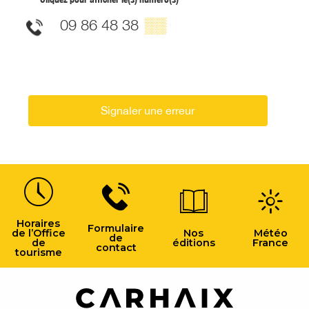
09 86 48 38
▒▒
Signaler une erreur
Horaires
Formulaire
de l’Office
Nos
Météo
de
de
éditions
France
contact
tourisme