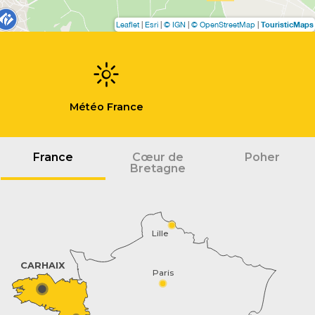
TouristicMaps
Leaflet
|
Esri
|
© IGN
|
© OpenStreetMap
|
Météo France
France
Cœur de
Poher
Bretagne
Lille
CARHAIX
Paris