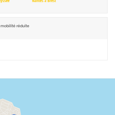
dyssée
Nantes à Brest
mobilité réduite