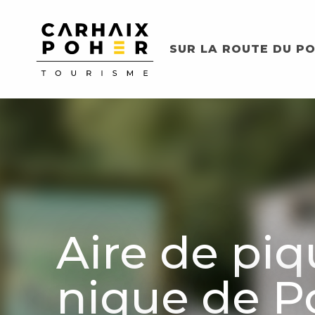
Aller
au
contenu
SUR LA ROUTE DU PO
principal
Aire de piq
nique de P