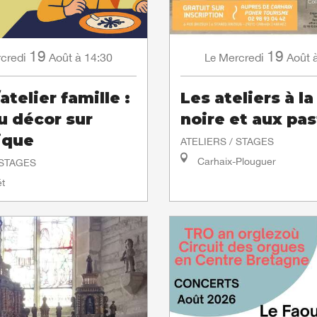
19
19
credi
Août
à 14:30
Mercredi
Août
Le
atelier famille :
Les ateliers à la
du décor sur
noire et aux pas
ique
ATELIERS / STAGES
Carhaix-Plouguer
 STAGES
t