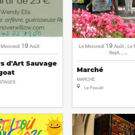
19
19
Mercredi
Août
Mercredi
Août
,
Le
Le
Sept.
,
...
rs d'Art Sauvage
Marché
goat
MARCHÉ
 STAGES
Le Faouët