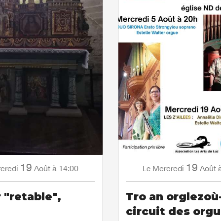
19
19
credi
Août
à 14:00
Mercredi
Août
Le
 "retable",
Tro an orglezoù
circuit des org