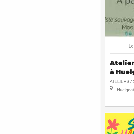
Le
Atelie
à Huel
ATELIERS /
Huelgoat