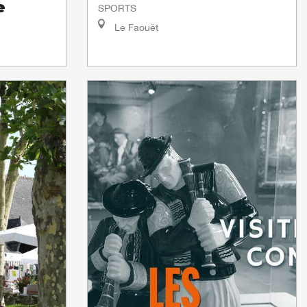
e
SPORTS
Le Faouët