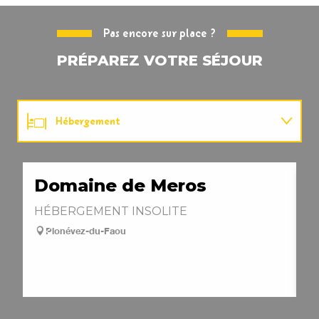
Pas encore sur place ?
PRÉPAREZ VOTRE SÉJOUR
Hébergement
Restauration
Domaine de Meros
Q
Activités
G
HÉBERGEMENT INSOLITE
Plonévez-du-Faou
M
A visiter