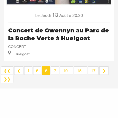
13
Jeudi
Août
à 20:30
Le
Concert de Gwennyn au Parc de
la Roche Verte à Huelgoat
CONCERT
Huelgoat
❮❮
❮
1
5
6
7
10+
15+
17
❯
❯❯