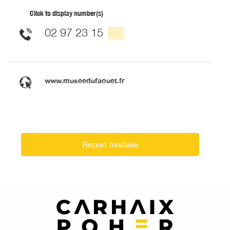
Click to display number(s)
02 97 23 15
▒▒
www.museedufaouet.fr
Report mistake