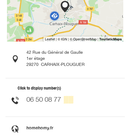
42 Rue du Général de Gaulle
1er étage
29270
CARHAIX-PLOUGUER
Click to display number(s)
06 50 08 77
▒▒
homehomy.fr