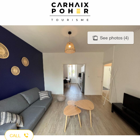
Aller
au
contenu
principal
See photos (4)
CALL