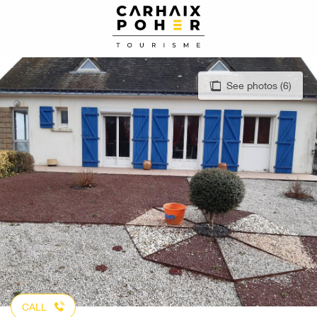
Aller
au
contenu
principal
See photos (6)
CALL