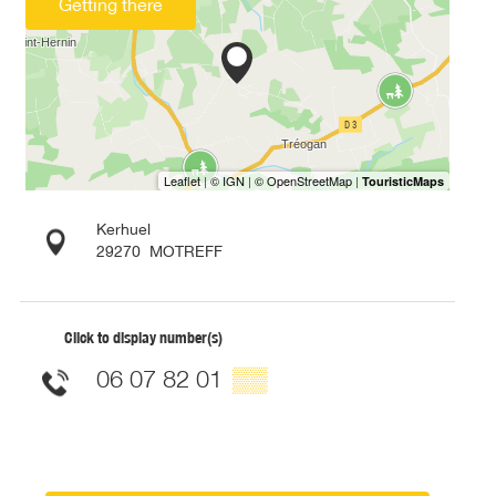
Getting there
Kerhuel
29270
MOTREFF
Click to display number(s)
06 07 82 01
▒▒