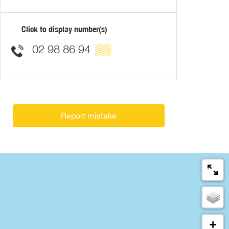
Click to display number(s)
02 98 86 94
▒▒
Report mistake
+