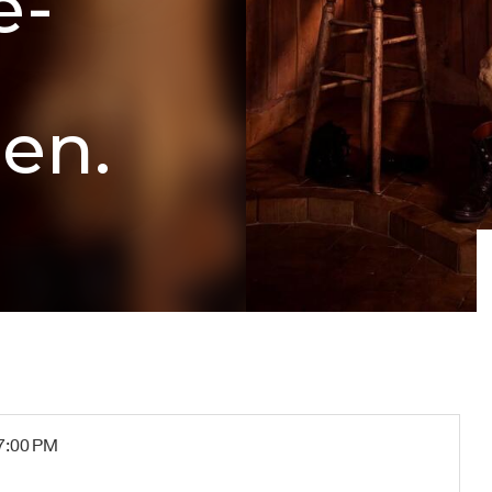
e-
e
ien.
 7:00 PM