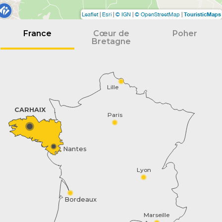
TouristicMaps
Leaflet
|
Esri
|
© IGN
|
© OpenStreetMap
|
France
Cœur de
Poher
Bretagne
Lille
CARHAIX
Paris
Nantes
Lyon
Bordeaux
Marseille