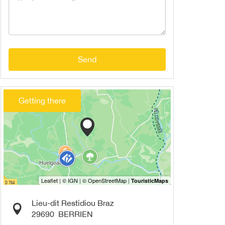
Send
Getting there
Lieu-dit Restidiou Braz
29690
BERRIEN