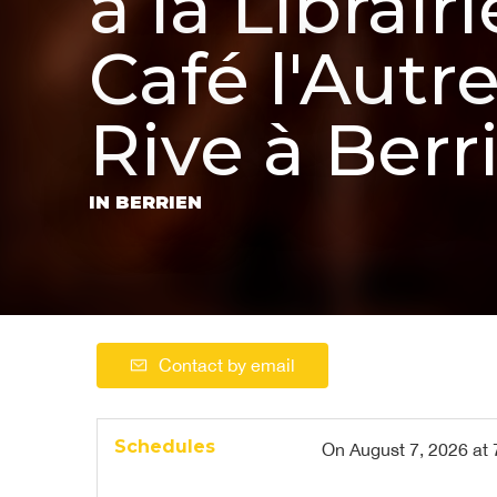
à la Librairi
Café l'Autr
Rive à Berr
IN BERRIEN
Contact by email
Schedules
On
August 7, 2026
at