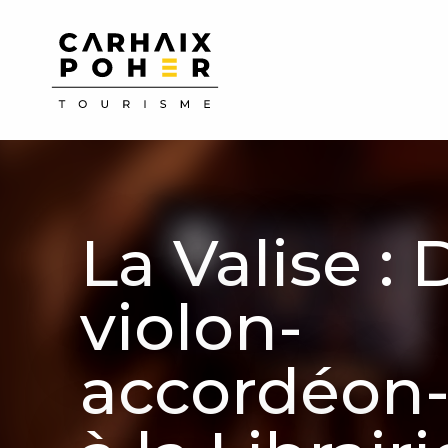
Aller
au
contenu
principal
La Valise :
violon-
accordéon-