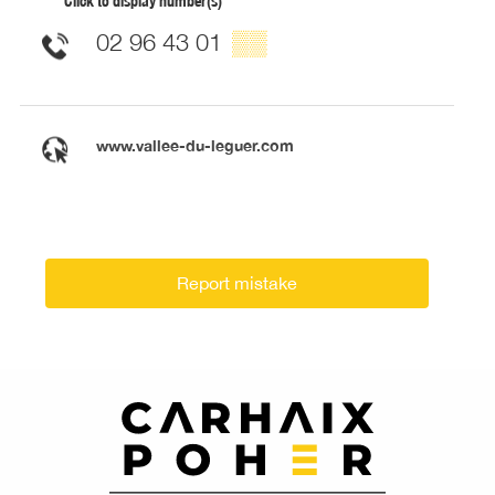
Click to display number(s)
02 96 43 01
▒▒
www.vallee-du-leguer.com
Report mistake