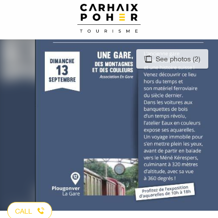
Aller
au
contenu
principal
See photos (2)
CALL