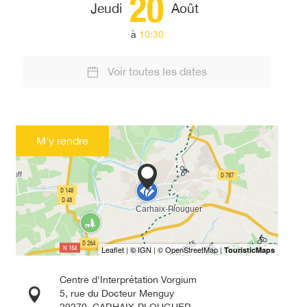
20
Jeudi
Août
à
10:30
Voir toutes les dates
M'y rendre
Centre d'Interprétation Vorgium
5, rue du Docteur Menguy
29270
CARHAIX-PLOUGUER