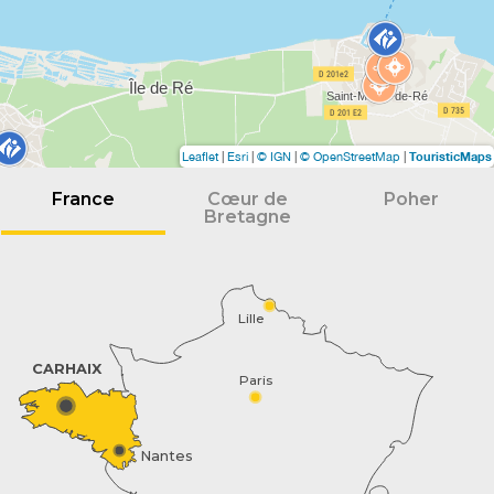
TouristicMaps
Leaflet
|
Esri
|
© IGN
|
© OpenStreetMap
|
France
Cœur de
Poher
Bretagne
Lille
CARHAIX
Paris
Nantes