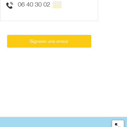
06 40 30 02
▒▒
Signaler une erreur