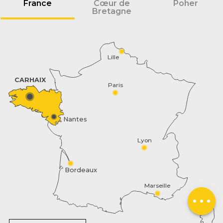
France
Cœur de
Poher
Bretagne
Lille
CARHAIX
Paris
Nantes
Lyon
Description
Bordeaux
Contacter par
Marseille
email