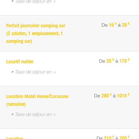
• Taxe de séjour en +
€
€
De
16
à
28
Forfait journalier camping car
(2 adultes, 1 emplacement, 1
camping car)
€
€
De
20
à
175
Locatif nuitée
• Taxe de séjour en +
€
€
De
280
à
1015
Location Mobil Home/Caravane
(semaine)
• Taxe de séjour en +
€
€
De
210
à
700
Location