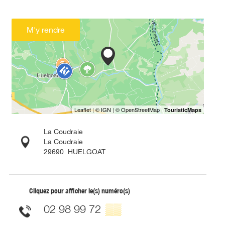
M'y rendre
La Coudraie
La Coudraie
29690
HUELGOAT
Cliquez pour afficher le(s) numéro(s)
02 98 99 72
▒▒