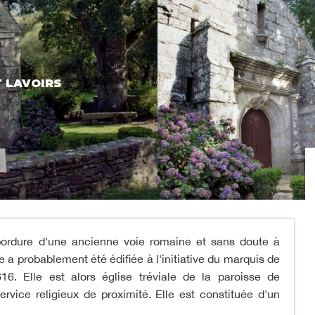
T LAVOIRS
bordure d'une ancienne voie romaine et sans doute à
 a probablement été édifiée à l'initiative du marquis de
6. Elle est alors église tréviale de la paroisse de
ervice religieux de proximité. Elle est constituée d'un