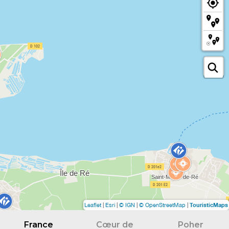
TouristicMaps
Leaflet
|
Esri
|
© IGN
|
© OpenStreetMap
|
France
Cœur de
Poher