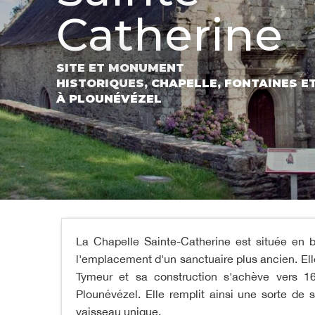
Catherine
SITE ET MONUMENT
HISTORIQUES,
CHAPELLE,
FONTAINES E
À PLOUNÉVÉZEL
La Chapelle Sainte-Catherine est située en 
l'emplacement d'un sanctuaire plus ancien. Elle
Tymeur et sa construction s'achève vers 161
Plounévézel. Elle remplit ainsi une sorte de s
vaisseau unique.