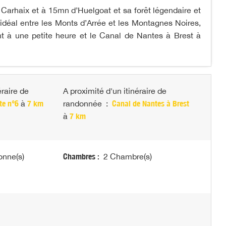
Carhaix et à 15mn d’Huelgoat et sa forêt légendaire et
éal entre les Monts d’Arrée et les Montagnes Noires,
nt à une petite heure et le Canal de Nantes à Brest à
éraire de
A proximité d'un itinéraire de
te n°6
à
7 km
randonnée
:
Canal de Nantes à Brest
à
7 km
onne(s)
Chambres :
2 Chambre(s)