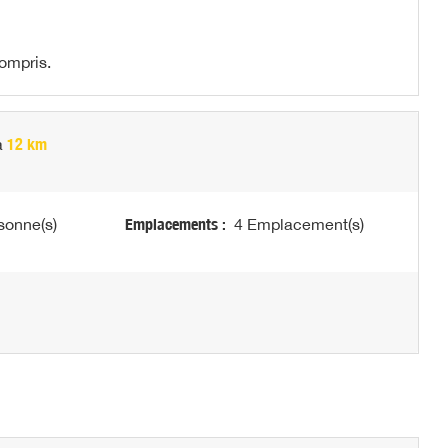
compris.
à
12 km
sonne(s)
Emplacements :
4 Emplacement(s)