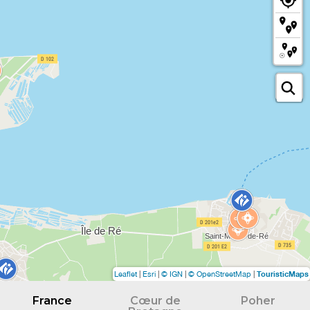
TouristicMaps
Leaflet
|
Esri
|
© IGN
|
© OpenStreetMap
|
France
Cœur de
Poher