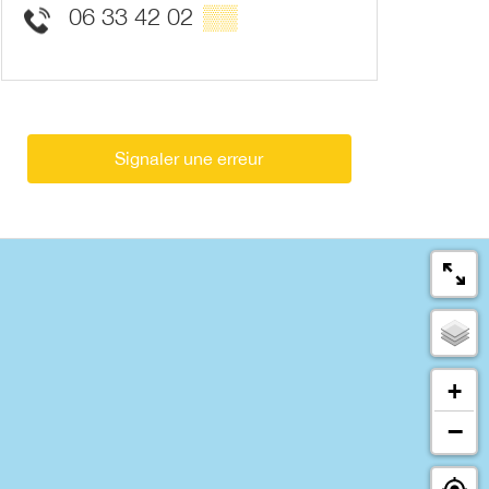
06 33 42 02
▒▒
Signaler une erreur
+
−