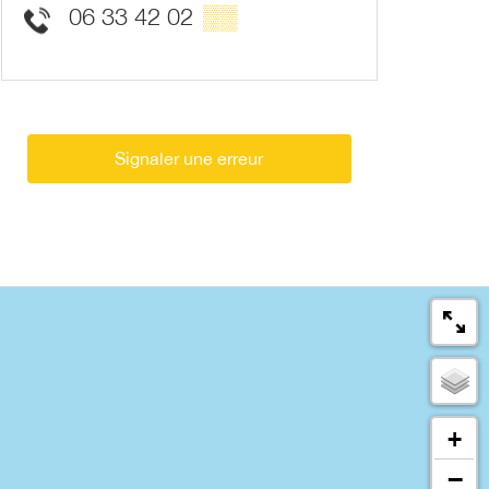
06 33 42 02
▒▒
Signaler une erreur
+
−