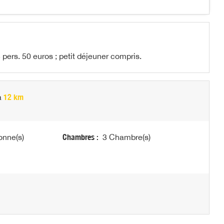
pers. 50 euros ; petit déjeuner compris.
à
12 km
onne(s)
Chambres :
3 Chambre(s)