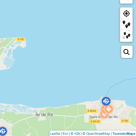
TouristicMaps
Leaflet
|
Esri
|
© IGN
|
© OpenStreetMap
|