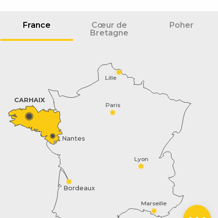
France
Cœur de
Poher
Bretagne
Lille
CARHAIX
Paris
Nantes
Description
Prestations
Lyon
Tarifs
Disponibilités
Bordeaux
Contacter par
Marseille
email