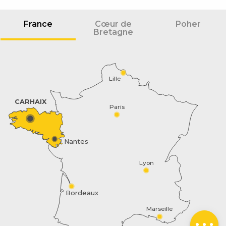
France
Cœur de
Poher
Bretagne
Lille
CARHAIX
Paris
Nantes
Description
Lyon
Tarifs
Horaires
Bordeaux
Contacter par
Marseille
email