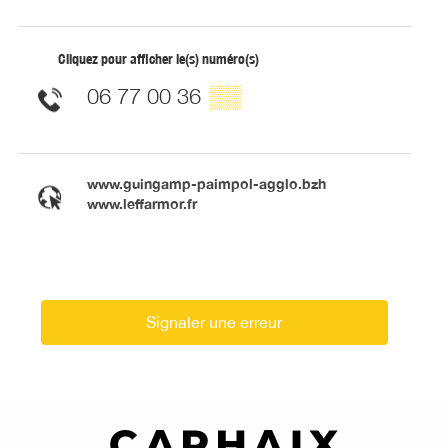
Cliquez pour afficher le(s) numéro(s)
06 77 00 36
▒▒
www.guingamp-paimpol-agglo.bzh
www.leffarmor.fr
Signaler une erreur